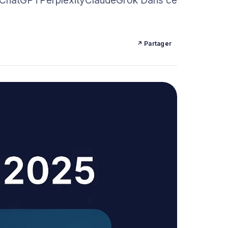
 : ChatGPTPerplexityClaudeGrok Dans ce
↗ Partager