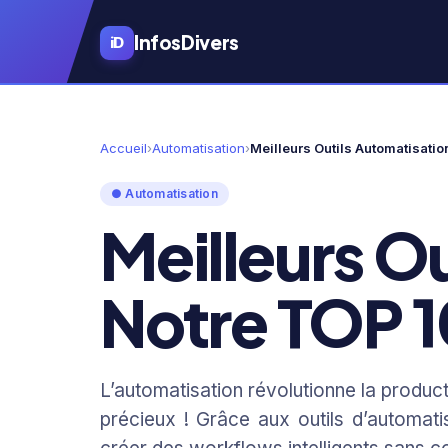
Aller
au
Infos
Divers
iD
contenu
principal
Accueil
›
Automatisation
›
Meilleurs Outils Automatisati
● Automatisation
Meilleurs O
Notre TOP 
L’automatisation révolutionne la product
précieux ! Grâce aux outils d’automat