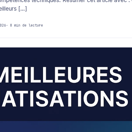
 compétences techniques. Résumer cet article avec
illeurs […]
026
· 8 min de lecture