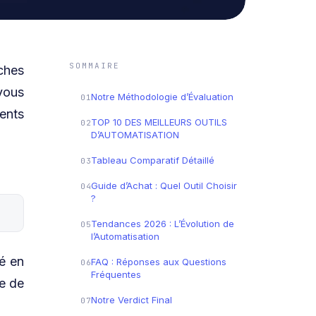
SOMMAIRE
âches
vous
Notre Méthodologie d’Évaluation
01
ents
TOP 10 DES MEILLEURS OUTILS
02
D’AUTOMATISATION
Tableau Comparatif Détaillé
03
Guide d’Achat : Quel Outil Choisir
04
?
Tendances 2026 : L’Évolution de
05
l’Automatisation
é en
FAQ : Réponses aux Questions
06
Fréquentes
ve de
Notre Verdict Final
07