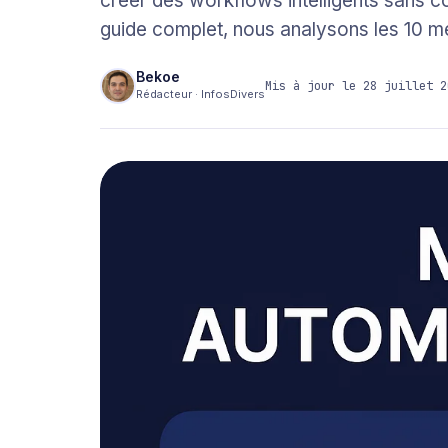
créer des workflows intelligents sans
guide complet, nous analysons les 10 me
Bekoe
Mis à jour le 28 juillet 2
Rédacteur · InfosDivers