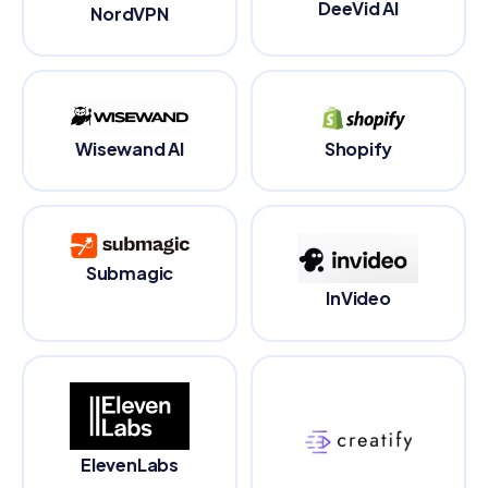
DeeVid AI
NordVPN
Wisewand AI
Shopify
Submagic
InVideo
ElevenLabs