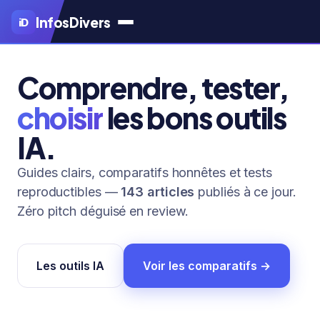
Aller
Infos
Divers
iD
au
contenu
principal
Comprendre, tester,
choisir
les bons outils
IA.
Guides clairs, comparatifs honnêtes et tests
reproductibles —
143 articles
publiés à ce jour.
Zéro pitch déguisé en review.
Les outils IA
Voir les comparatifs →
IA NEWS
IA NEWS
IA NEWS