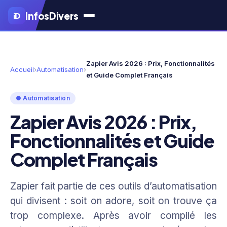
Aller
Infos
Divers
iD
au
contenu
principal
Zapier Avis 2026 : Prix, Fonctionnalités
Accueil
›
Automatisation
›
et Guide Complet Français
● Automatisation
Zapier Avis 2026 : Prix,
Fonctionnalités et Guide
Complet Français
Zapier fait partie de ces outils d’automatisation
qui divisent : soit on adore, soit on trouve ça
trop complexe. Après avoir compilé les