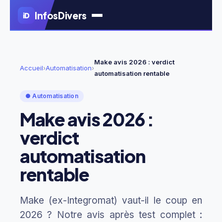
Aller
Infos
Divers
iD
au
contenu
principal
Make avis 2026 : verdict
Accueil
›
Automatisation
›
automatisation rentable
● Automatisation
Make avis 2026 :
verdict
automatisation
rentable
Make (ex-Integromat) vaut-il le coup en
2026 ? Notre avis après test complet :