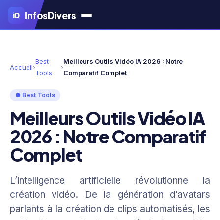
Aller
Infos
Divers
iD
au
contenu
principal
Best
Meilleurs Outils Vidéo IA 2026 : Notre
Accueil
›
›
Tools
Comparatif Complet
● Best Tools
Meilleurs Outils Vidéo IA
2026 : Notre Comparatif
Complet
L’intelligence artificielle révolutionne la
création vidéo. De la génération d’avatars
parlants à la création de clips automatisés, les