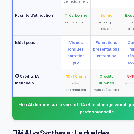
d’enregistrement
Facilité d’utilisation
Très bonne
Bonne
Exce
interface fluide
complexe pour
i
novices
déb
Idéal pour…
Vidéos
Formations
Co
longues
présentations
ra
narration
entreprise
ré
pro
so
⏱ Crédits IA
10-30 min
Crédits
5-1
mensuels
illimités
selon
selon 
abonnement
mais coûts fixes
Fliki AI domine sur la voix-off IA et le clonage vocal, p
professionnelle
Fliki AI vs Synthesia : Le duel des