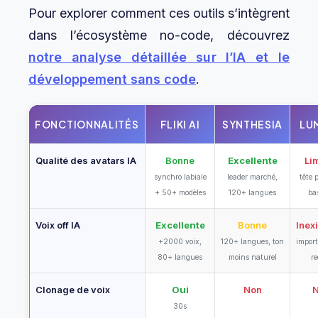
Pour explorer comment ces outils s’intègrent
dans l’écosystème no-code, découvrez
notre analyse détaillée sur l’IA et le
développement sans code
.
FONCTIONNALITÉS
FLIKI AI
SYNTHESIA
LU
Qualité des avatars IA
Bonne
Excellente
Li
synchro labiale
leader marché,
tête 
+ 50+ modèles
120+ langues
ba
Voix off IA
Excellente
Bonne
Inex
+2000 voix,
120+ langues, ton
impor
80+ langues
moins naturel
re
Clonage de voix
Oui
Non
30s