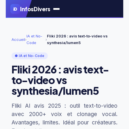
Aller
Infos
Divers
iD
au
contenu
principal
IA et No-
Fliki 2026 : avis text-to-video vs
Accueil
›
›
Code
synthesia/lumen5
● IA et No-Code
Fliki 2026 : avis text-
to-video vs
synthesia/lumen5
Fliki AI avis 2025 : outil text-to-video
avec 2000+ voix et clonage vocal.
Avantages, limites. Idéal pour créateurs.