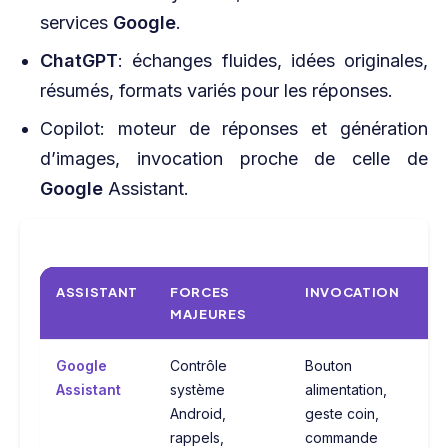
services
Google
.
ChatGPT
: échanges fluides, idées originales,
résumés, formats variés pour les réponses.
Copilot: moteur de réponses et génération
d’images, invocation proche de celle de
Google
Assistant.
ASSISTANT
FORCES
INVOCATION
L
MAJEURES
A
Google
Contrôle
Bouton
Cr
Assistant
système
alimentation,
te
Android,
geste coin,
mo
rappels,
commande
Ch