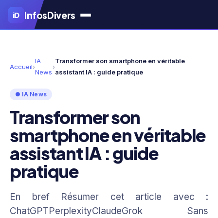
Aller
Infos
Divers
iD
au
contenu
principal
IA
Transformer son smartphone en véritable
Accueil
›
›
News
assistant IA : guide pratique
● IA News
Transformer son
smartphone en véritable
assistant IA : guide
pratique
En bref Résumer cet article avec :
ChatGPTPerplexityClaudeGrok Sans