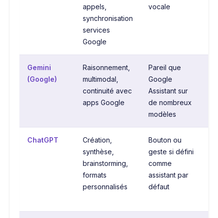
appels,
vocale
ce
synchronisation
sc
services
Google
Gemini
Raisonnement,
Pareil que
Tr
(Google)
multimodal,
Google
pr
continuité avec
Assistant sur
se
apps Google
de nombreux
l’
modèles
la
ChatGPT
Création,
Bouton ou
In
synthèse,
geste si défini
sy
brainstorming,
comme
pa
formats
assistant par
ra
personnalisés
défaut
G
As