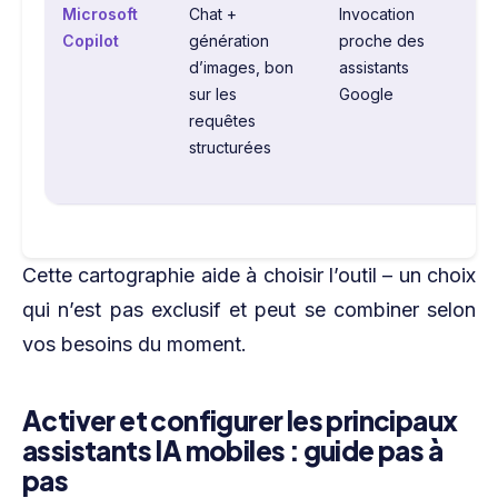
Microsoft
Chat +
Invocation
A
Copilot
génération
proche des
in
d’images, bon
assistants
au
sur les
Google
fo
requêtes
sy
structurées
se
ve
Cette cartographie aide à choisir l’outil – un choix
qui n’est pas exclusif et peut se combiner selon
vos besoins du moment.
Activer et configurer les principaux
assistants IA mobiles : guide pas à
pas