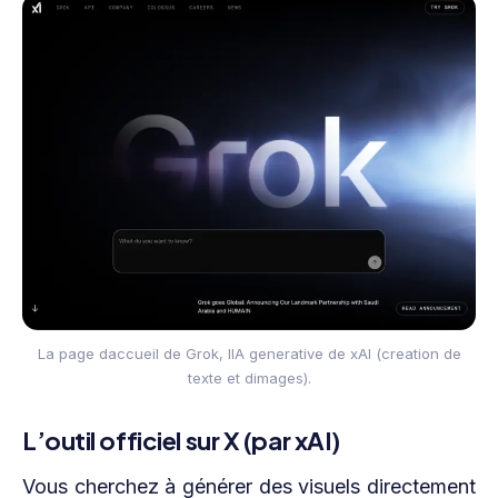
La page daccueil de Grok, lIA generative de xAI (creation de
texte et dimages).
L’outil officiel sur X (par xAI)
Vous cherchez à générer des visuels directement