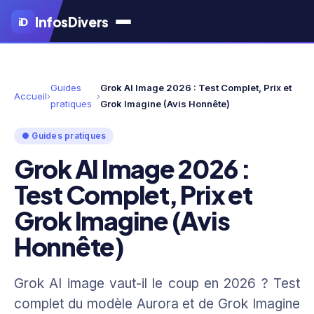
Aller
Infos
Divers
iD
au
contenu
principal
Guides
Grok AI Image 2026 : Test Complet, Prix et
Accueil
›
›
pratiques
Grok Imagine (Avis Honnête)
● Guides pratiques
Grok AI Image 2026 :
Test Complet, Prix et
Grok Imagine (Avis
Honnête)
Grok AI image vaut-il le coup en 2026 ? Test
complet du modèle Aurora et de Grok Imagine