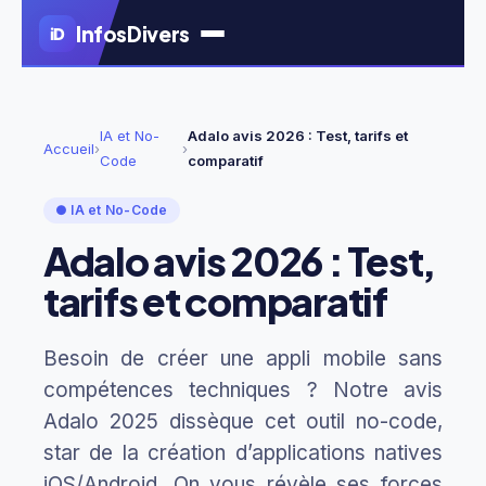
Aller
Infos
Divers
iD
au
contenu
principal
IA et No-
Adalo avis 2026 : Test, tarifs et
Accueil
›
›
Code
comparatif
● IA et No-Code
Adalo avis 2026 : Test,
tarifs et comparatif
Besoin de créer une appli mobile sans
compétences techniques ? Notre avis
Adalo 2025 dissèque cet outil no-code,
star de la création d’applications natives
iOS/Android. On vous révèle ses forces