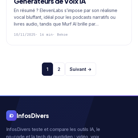
Générateurs de Voix IA
En résumé ? ElevenLabs s’impose par son réalisme
vocal bluffant, idéal pour les podcasts narratifs ou
livres audio, tandis que Murf AI brille par…
10/11/2025
· 16 min
· Bekoe
Navigation
articles
1
2
Suivant →
Infos
Divers
iD
InfosDivers teste et compare les outils IA, le
no-code et la tech du quotidien : vidéo, voix,