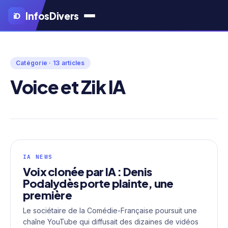
Aller
Infos
Divers
iD
au
contenu
principal
Catégorie · 13 articles
Voice et Zik IA
IA NEWS
Voix clonée par IA : Denis
Podalydès porte plainte, une
première
Le sociétaire de la Comédie-Française poursuit une
chaîne YouTube qui diffusait des dizaines de vidéos