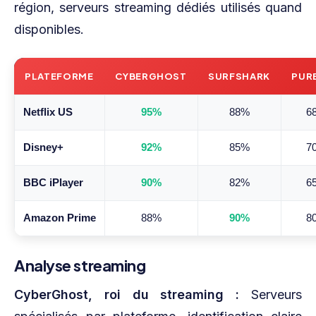
région, serveurs streaming dédiés utilisés quand
disponibles.
PLATEFORME
CYBERGHOST
SURFSHARK
PUR
Netflix US
95%
88%
6
Disney+
92%
85%
7
BBC iPlayer
90%
82%
6
Amazon Prime
88%
90%
8
Analyse streaming
CyberGhost, roi du streaming :
Serveurs