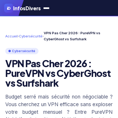
Aller
Infos
Divers
iD
au
contenu
principal
VPN Pas Cher 2026 : PureVPN vs
Accueil
›
Cybersécurité
›
CyberGhost vs Surfshark
● Cybersécurité
VPN Pas Cher 2026 :
PureVPN vs CyberGhost
vs Surfshark
Budget serré mais sécurité non négociable ?
Vous cherchez un VPN efficace sans exploser
votre budget mensuel ? Entre PureVPN