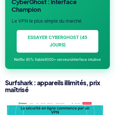
CyberGhost : Interface
Champion
Le VPN le plus simple du marché
ESSAYER CYBERGHOST (45
JOURS)
Netflix 95% fiable
9000+ serveurs
Interface intuitive
Surfshark : appareils illimités, prix
maîtrisé