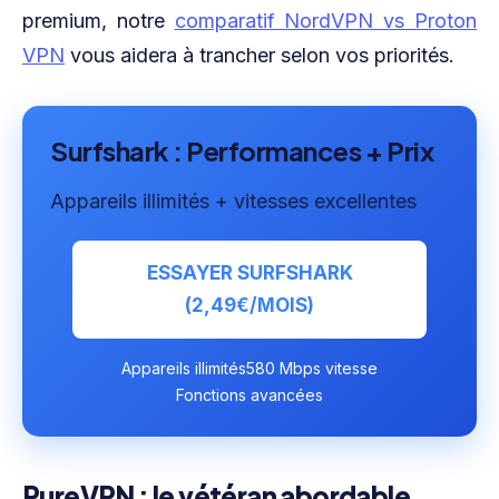
premium, notre
comparatif NordVPN vs Proton
VPN
vous aidera à trancher selon vos priorités.
Surfshark : Performances + Prix
Appareils illimités + vitesses excellentes
ESSAYER SURFSHARK
(2,49€/MOIS)
Appareils illimités
580 Mbps vitesse
Fonctions avancées
PureVPN : le vétéran abordable