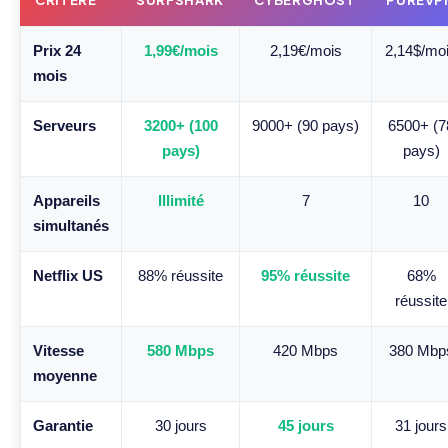
CRITÈRE
SURFSHARK
CYBERGHOST
PUREVP
Prix 24
1,99€/mois
2,19€/mois
2,14$/mo
mois
Serveurs
3200+ (100
9000+ (90 pays)
6500+ (7
pays)
pays)
Appareils
Illimité
7
10
simultanés
Netflix US
88% réussite
95% réussite
68%
réussite
Vitesse
580 Mbps
420 Mbps
380 Mbp
moyenne
Garantie
30 jours
45 jours
31 jours