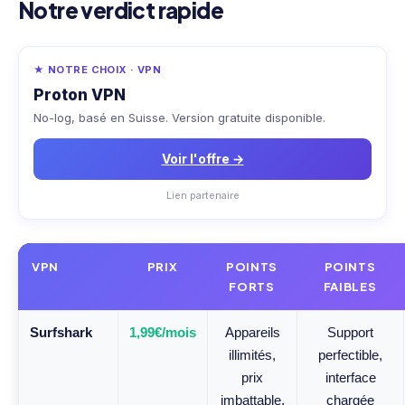
Notre verdict rapide
★ NOTRE CHOIX · VPN
Proton VPN
No-log, basé en Suisse. Version gratuite disponible.
Voir l'offre →
Lien partenaire
VPN
PRIX
POINTS
POINTS
FORTS
FAIBLES
Surfshark
1,99€/mois
Appareils
Support
illimités,
perfectible,
prix
interface
imbattable,
chargée