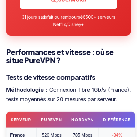
31 jours satisfait ou remboursé
6500+ serveurs
Netflix/Disney+
Performances et vitesse : où se
situe PureVPN ?
Tests de vitesse comparatifs
Méthodologie :
Connexion fibre 1Gb/s (France),
tests moyennés sur 20 mesures par serveur.
SERVEUR
PUREVPN
NORDVPN
DIFFÉRENCE
France
520 Mbps
785 Mbps
-34%