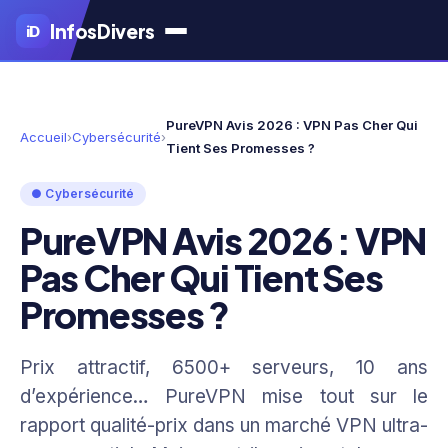
Aller
Infos
Divers
iD
au
contenu
principal
PureVPN Avis 2026 : VPN Pas Cher Qui
Accueil
›
Cybersécurité
›
Tient Ses Promesses ?
● Cybersécurité
PureVPN Avis 2026 : VPN
Pas Cher Qui Tient Ses
Promesses ?
Prix attractif, 6500+ serveurs, 10 ans
d’expérience… PureVPN mise tout sur le
rapport qualité-prix dans un marché VPN ultra-