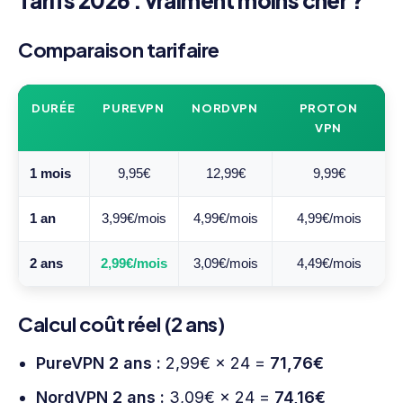
Tarifs 2026 : vraiment moins cher ?
Comparaison tarifaire
DURÉE
PUREVPN
NORDVPN
PROTON
VPN
1 mois
9,95€
12,99€
9,99€
1 an
3,99€/mois
4,99€/mois
4,99€/mois
2 ans
2,99€/mois
3,09€/mois
4,49€/mois
Calcul coût réel (2 ans)
PureVPN 2 ans :
2,99€ × 24 =
71,76€
NordVPN 2 ans :
3,09€ × 24 =
74,16€