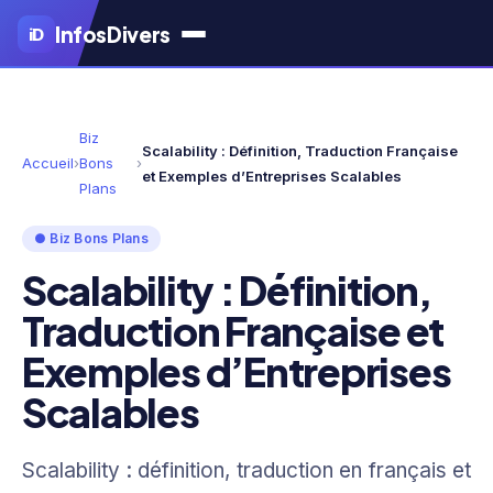
Aller
Infos
Divers
iD
au
contenu
principal
Biz
Scalability : Définition, Traduction Française
Accueil
›
Bons
›
et Exemples d’Entreprises Scalables
Plans
● Biz Bons Plans
Scalability : Définition,
Traduction Française et
Exemples d’Entreprises
Scalables
Scalability : définition, traduction en français et