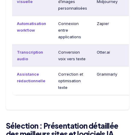
visuelle
d’images
Midjourney
personnalisées
Automatisation
Connexion
Zapier
workflow
entre
applications
Transcription
Conversion
Otter.ai
audio
voix vers texte
Assistance
Correction et
Grammarly
rédactionnelle
optimisation
texte
Sélection : Présentation détaillée
des meilleurs sites et logiciels IA