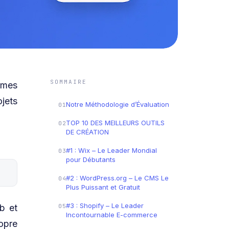
SOMMAIRE
ormes
jets
Notre Méthodologie d’Évaluation
01
TOP 10 DES MEILLEURS OUTILS
02
DE CRÉATION
#1 : Wix – Le Leader Mondial
03
pour Débutants
#2 : WordPress.org – Le CMS Le
04
Plus Puissant et Gratuit
#3 : Shopify – Le Leader
b et
05
Incontournable E-commerce
opre