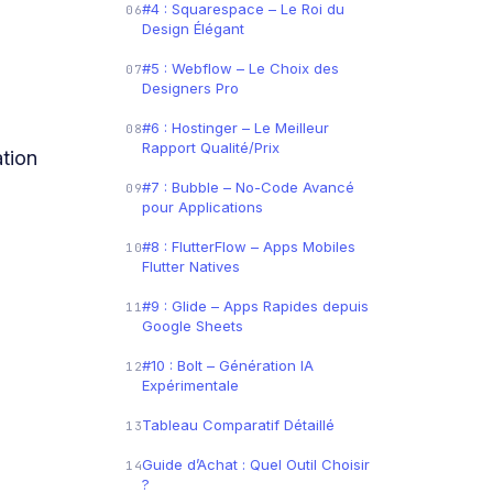
#4 : Squarespace – Le Roi du
06
Design Élégant
#5 : Webflow – Le Choix des
07
Designers Pro
#6 : Hostinger – Le Meilleur
08
Rapport Qualité/Prix
tion
#7 : Bubble – No-Code Avancé
09
pour Applications
#8 : FlutterFlow – Apps Mobiles
10
Flutter Natives
#9 : Glide – Apps Rapides depuis
11
Google Sheets
#10 : Bolt – Génération IA
12
Expérimentale
Tableau Comparatif Détaillé
13
Guide d’Achat : Quel Outil Choisir
14
?