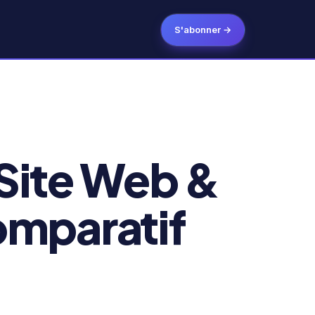
S'abonner →
 Site Web &
omparatif