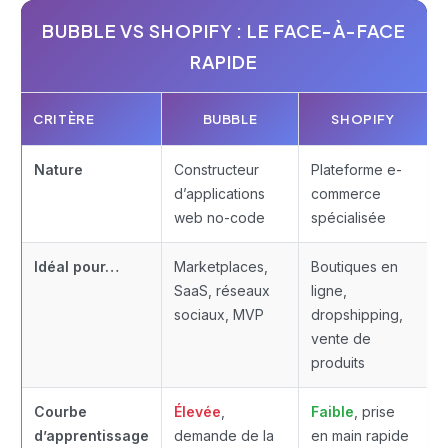
BUBBLE VS SHOPIFY : LE FACE-À-FACE
RAPIDE
CRITÈRE
BUBBLE
SHOPIFY
Nature
Constructeur
Plateforme e-
d’applications
commerce
web no-code
spécialisée
Idéal pour…
Marketplaces,
Boutiques en
SaaS, réseaux
ligne,
sociaux, MVP
dropshipping,
vente de
produits
Courbe
Élevée
,
Faible
, prise
d’apprentissage
demande de la
en main rapide