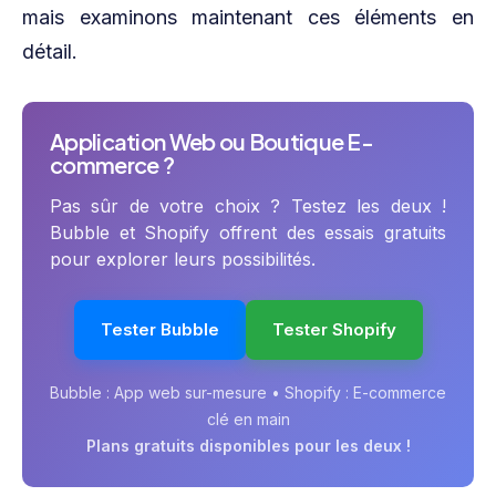
mais examinons maintenant ces éléments en
détail.
Application Web ou Boutique E-
commerce ?
Pas sûr de votre choix ? Testez les deux !
Bubble et Shopify offrent des essais gratuits
pour explorer leurs possibilités.
Tester Bubble
Tester Shopify
Bubble : App web sur-mesure • Shopify : E-commerce
clé en main
Plans gratuits disponibles pour les deux !