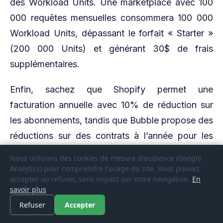
des Workload Units. Une marketplace avec 100
000 requêtes mensuelles consommera 100 000
Workload Units, dépassant le forfait « Starter »
(200 000 Units) et générant 30$ de frais
supplémentaires.
Enfin, sachez que Shopify permet une
facturation annuelle avec 10% de réduction sur
les abonnements, tandis que Bubble propose des
réductions sur des contrats à l’année pour les
plans « Starter » et supérieurs.
Ces options
Nous utilisons des cookies de mesure d'audience (Google
permettent d’optimiser les coûts à long
Analytics) pour comprendre l'usage du site. Vous pouvez
accepter ou refuser, sans impact sur votre navigation.
En
terme
, mais nécessitent une bonne prévision de
savoir plus
vos besoins.
Refuser
Accepter