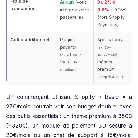
Frais de
Aucun
(vous
De 2% à
transaction
intégrez votre
0.6%
+ 0.25€
passerelle)
(hors Shopify
Payments)
Coûts additionnels
Plugins
Applications
payants
(ex: 20-
,
(ex: 3$ pour
100€/mois)
thèmes
100Go de
premium
stockage)
(jusqu’à 400$)
Un commerçant utilisant Shopify « Basic » à
27€/mois pourrait voir son budget doubler avec
des outils essentiels : un thème premium à 350$
(~320€), un module de paiement 3D secure à
20€/mois ou un chat de support à 15€/mois.