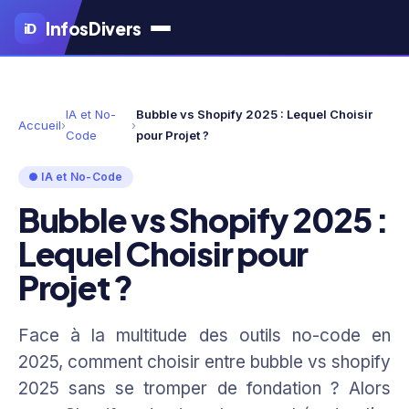
Aller
Infos
Divers
iD
au
contenu
principal
IA et No-
Bubble vs Shopify 2025 : Lequel Choisir
Accueil
›
›
Code
pour Projet ?
● IA et No-Code
Bubble vs Shopify 2025 :
Lequel Choisir pour
Projet ?
Face à la multitude des outils no-code en
2025, comment choisir entre bubble vs shopify
2025 sans se tromper de fondation ? Alors