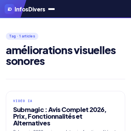
Aller
Infos
Divers
iD
au
contenu
principal
Tag · 1 articles
améliorations visuelles
sonores
VIDÉO IA
Submagic : Avis Complet 2026,
Prix, Fonctionnalités et
Alternatives