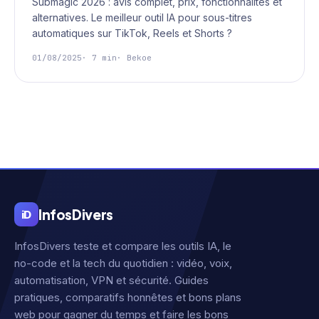
Submagic 2026 : avis complet, prix, fonctionnalités et
alternatives. Le meilleur outil IA pour sous-titres
automatiques sur TikTok, Reels et Shorts ?
01/08/2025
· 7 min
· Bekoe
Infos
Divers
iD
InfosDivers teste et compare les outils IA, le
no-code et la tech du quotidien : vidéo, voix,
automatisation, VPN et sécurité. Guides
pratiques, comparatifs honnêtes et bons plans
web pour gagner du temps et faire les bons